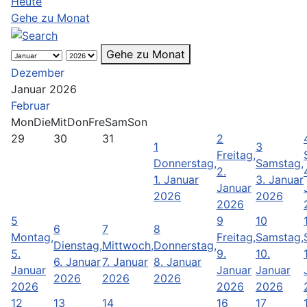
Heute
Gehe zu Monat
Gehe zu Monat
Dezember
Januar 2026
Februar
Mon
Die
Mit
Don
Fre
Sam
Son
29
30
31
2
1
3
Freitag,
Donnerstag,
Samstag,
2.
1. Januar
3. Januar
Januar
2026
2026
2026
5
9
10
6
7
8
Montag,
Freitag,
Samstag,
Dienstag,
Mittwoch,
Donnerstag,
5.
9.
10.
6. Januar
7. Januar
8. Januar
Januar
Januar
Januar
2026
2026
2026
2026
2026
2026
12
13
14
16
17