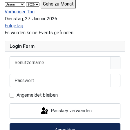
Gehe zu Monat
Vorheriger Tag
Dienstag, 27. Januar 2026
Folgetag
Es wurden keine Events gefunden
Login Form
Benutzername
Passwort
Passwo
Angemeldet bleiben
Passkey verwenden
Anmelden