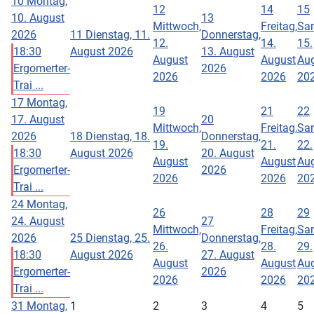
10
Montag,
12
14
15
10. August
13
Mittwoch,
Freitag,
Sa
2026
11
Dienstag, 11.
Donnerstag,
12.
14.
15.
18:30
August 2026
13. August
August
August
Au
Ergomerter-
2026
2026
2026
20
Trai ...
17
Montag,
19
21
22
17. August
20
Mittwoch,
Freitag,
Sa
2026
18
Dienstag, 18.
Donnerstag,
19.
21.
22.
18:30
August 2026
20. August
August
August
Au
Ergomerter-
2026
2026
2026
20
Trai ...
24
Montag,
26
28
29
24. August
27
Mittwoch,
Freitag,
Sa
2026
25
Dienstag, 25.
Donnerstag,
26.
28.
29.
18:30
August 2026
27. August
August
August
Au
Ergomerter-
2026
2026
2026
20
Trai ...
31
Montag,
1
2
3
4
5