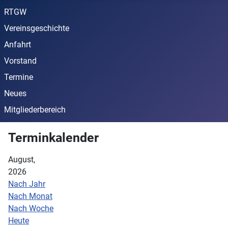
RTGW
Vereinsgeschichte
Anfahrt
Vorstand
Termine
Neues
Mitgliederbereich
Terminkalender
August,
2026
Nach Jahr
Nach Monat
Nach Woche
Heute