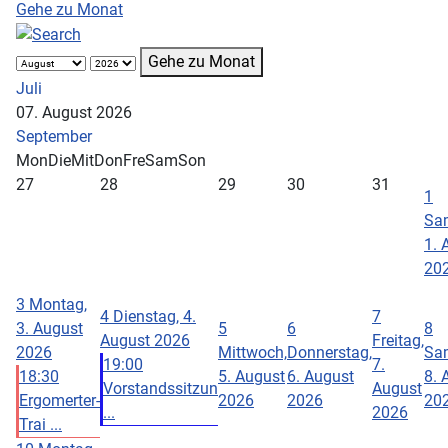
Gehe zu Monat
Gehe zu Monat
Juli
07. August 2026
September
Mon
Die
Mit
Don
Fre
Sam
Son
27
28
29
30
31
1
Sa
1. 
20
3
Montag,
4
Dienstag, 4.
7
3. August
5
6
8
August 2026
Freitag,
2026
Mittwoch,
Donnerstag,
Sa
19:00
7.
18:30
5. August
6. August
8. 
Vorstandssitzun
August
Ergomerter-
2026
2026
20
...
2026
Trai ...