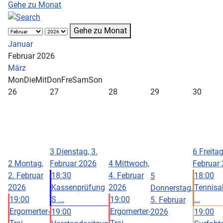
Gehe zu Monat
Gehe zu Monat
Januar
Februar 2026
März
Mon
Die
Mit
Don
Fre
Sam
Son
26
27
28
29
30
3
Dienstag, 3.
6
Freitag
2
Montag,
Februar 2026
4
Mittwoch,
Februar
2. Februar
18:30
4. Februar
18:00
5
2026
Kassenprüfung
2026
Tennisa
Donnerstag,
19:00
S ...
19:00
...
5. Februar
Ergomerter-
Ergomerter-
19:00
2026
19:00