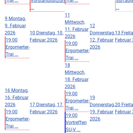
Trai ...
Trai ...
Vorstandssitzun
Surfabt
...
...
11
9
Montag,
Mittwoch,
9. Februar
12
11. Februar
2026
10
Dienstag, 10.
Donnerstag,
13
Freita
2026
19:00
Februar 2026
12. Februar
Februar
19:00
Ergomerter-
2026
Ergomerter-
Trai ...
Trai ...
18
Mittwoch,
18. Februar
2026
16
Montag,
19:00
16. Februar
19
Ergomerter-
2026
17
Dienstag, 17.
Donnerstag,
20
Freita
Trai ...
19:00
Februar 2026
19. Februar
Februar
19:00
Ergomerter-
2026
Vortreffen
Trai ...
SU-V ...