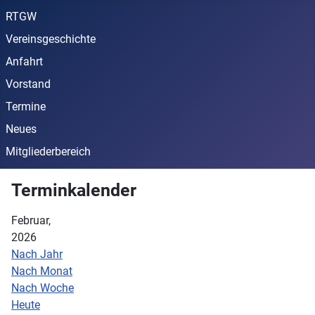
RTGW
Vereinsgeschichte
Anfahrt
Vorstand
Termine
Neues
Mitgliederbereich
Terminkalender
Februar,
2026
Nach Jahr
Nach Monat
Nach Woche
Heute