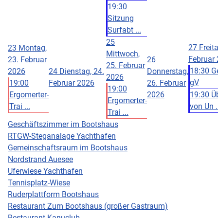
19:30
Sitzung
Surfabt ...
25
27
Freita
23
Montag,
Mittwoch,
Februar
23. Februar
26
25. Februar
18:30 G
2026
24
Dienstag, 24.
Donnerstag,
2026
gV
19:00
Februar 2026
26. Februar
19:00
Ergomerter-
2026
19:30 Ü
Ergomerter-
Trai ...
von Un .
Trai ...
Geschäftszimmer im Bootshaus
RTGW-Steganalage Yachthafen
Gemeinschaftsraum im Bootshaus
Nordstrand Auesee
Uferwiese Yachthafen
Tennisplatz-Wiese
Ruderplattform Bootshaus
Restaurant Zum Bootshaus (großer Gastraum)
Restaurant Kanuclub