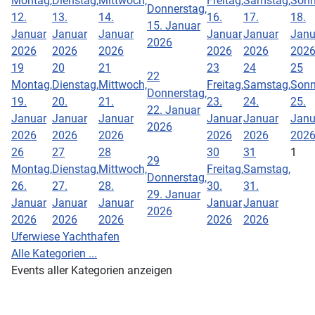
Montag,
Dienstag,
Mittwoch,
Freitag,
Samstag,
Sonn
Donnerstag,
12.
13.
14.
16.
17.
18.
15. Januar
Januar
Januar
Januar
Januar
Januar
Janu
2026
2026
2026
2026
2026
2026
202
19
20
21
23
24
25
22
Montag,
Dienstag,
Mittwoch,
Freitag,
Samstag,
Sonn
Donnerstag,
19.
20.
21.
23.
24.
25.
22. Januar
Januar
Januar
Januar
Januar
Januar
Janu
2026
2026
2026
2026
2026
2026
202
26
27
28
30
31
1
29
Montag,
Dienstag,
Mittwoch,
Freitag,
Samstag,
Donnerstag,
26.
27.
28.
30.
31.
29. Januar
Januar
Januar
Januar
Januar
Januar
2026
2026
2026
2026
2026
2026
Uferwiese Yachthafen
Alle Kategorien ...
Events aller Kategorien anzeigen