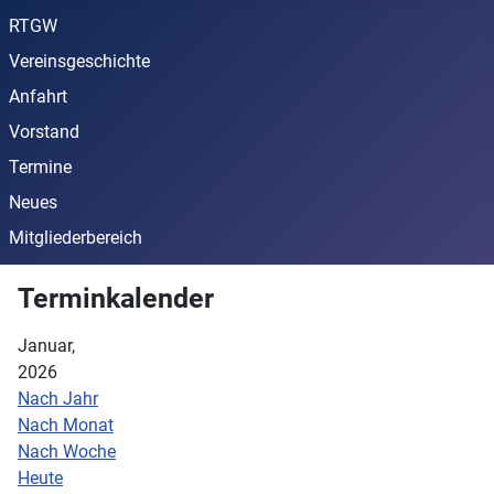
RTGW
Vereinsgeschichte
Anfahrt
Vorstand
Termine
Neues
Mitgliederbereich
Terminkalender
Januar,
2026
Nach Jahr
Nach Monat
Nach Woche
Heute