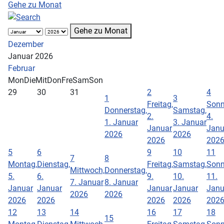
Gehe zu Monat
Gehe zu Monat
Dezember
Januar 2026
Februar
Mon
Die
Mit
Don
Fre
Sam
Son
29
30
31
2
4
1
3
Freitag,
Sonn
Donnerstag,
Samstag,
2.
4.
1. Januar
3. Januar
Januar
Janu
2026
2026
2026
202
5
6
9
10
11
7
8
Montag,
Dienstag,
Freitag,
Samstag,
Sonn
Mittwoch,
Donnerstag,
5.
6.
9.
10.
11.
7. Januar
8. Januar
Januar
Januar
Januar
Januar
Janu
2026
2026
2026
2026
2026
2026
202
12
13
14
16
17
18
15