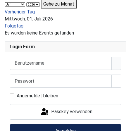
Gehe zu Monat
Vorheriger Tag
Mittwoch, 01. Juli 2026
Folgetag
Es wurden keine Events gefunden
Login Form
Benutzername
Passwort
Passwo
Angemeldet bleiben
Passkey verwenden
Anmelden